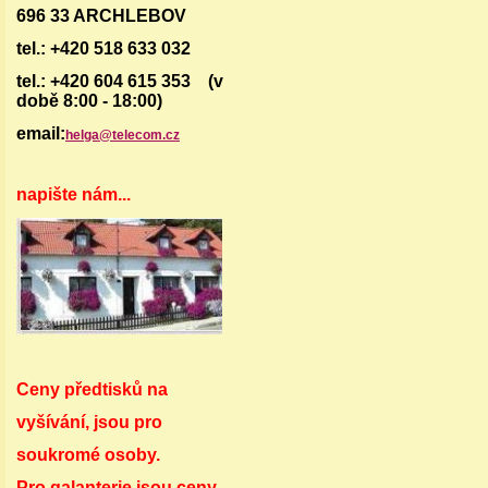
696 33 ARCHLEBOV
tel.: +420 518 633 032
tel.: +420 604 615 353 (v
době 8:00 - 18:00)
email:
helga@telecom.cz
napište nám...
Ceny předtisků na
vyšívání, jsou pro
soukromé osoby.
Pro galanterie jsou ceny