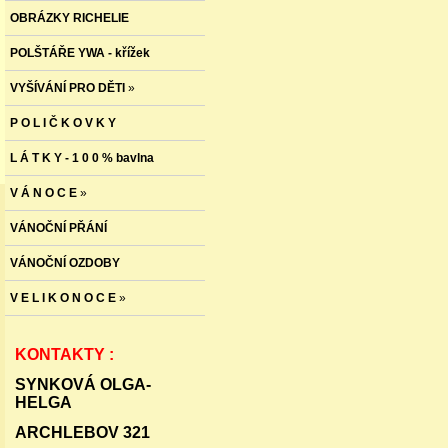
OBRÁZKY RICHELIE
POLŠTÁŘE YWA - křížek
VYŠÍVÁNÍ PRO DĚTI
»
P O L I Č K O V K Y
L Á T K Y - 1 0 0 % bavlna
V Á N O C E
»
VÁNOČNÍ PŘÁNÍ
VÁNOČNÍ OZDOBY
V E L I K O N O C E
»
KONTAKTY :
SYNKOVÁ OLGA-
HELGA
ARCHLEBOV 321