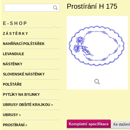
Prostírání H 175
E - S H O P
Z Á S T Ě R K Y
NAHŘÍVACÍ POLŠTÁŘEK
LEVANDULE
NÁSTĚNKY
SLOVENSKÉ NÁSTĚNKY
POLŠTÁŘE
PYTLÍKY NA BYLINKY
UBRUSY OBŠITÉ KRAJKOU
»
UBRUSY
»
Kompletní specifikace
Ke stažení
PROSTÍRÁNÍ
»