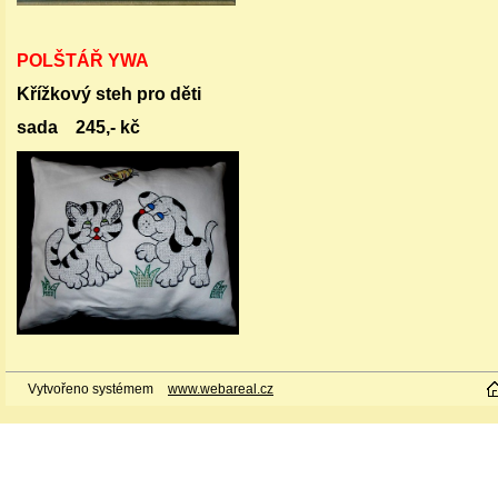
POLŠTÁŘ YWA
Křížkový steh pro děti
sada 245,- kč
Vytvořeno systémem
www.webareal.cz