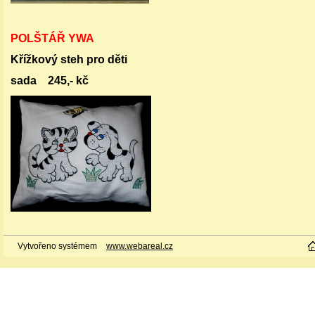
POLŠTÁŘ YWA
Křížkový steh pro děti
sada 245,- kč
Vytvořeno systémem
www.webareal.cz