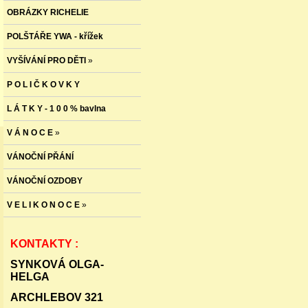
OBRÁZKY RICHELIE
POLŠTÁŘE YWA - křížek
VYŠÍVÁNÍ PRO DĚTI
»
P O L I Č K O V K Y
L Á T K Y - 1 0 0 % bavlna
V Á N O C E
»
VÁNOČNÍ PŘÁNÍ
VÁNOČNÍ OZDOBY
V E L I K O N O C E
»
KONTAKTY :
SYNKOVÁ OLGA-
HELGA
ARCHLEBOV 321