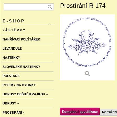
Prostírání R 174
E - S H O P
Z Á S T Ě R K Y
NAHŘÍVACÍ POLŠTÁŘEK
LEVANDULE
NÁSTĚNKY
SLOVENSKÉ NÁSTĚNKY
POLŠTÁŘE
PYTLÍKY NA BYLINKY
UBRUSY OBŠITÉ KRAJKOU
»
UBRUSY
»
Kompletní specifikace
Ke stažení
PROSTÍRÁNÍ
»