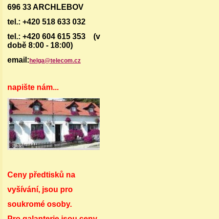
696 33 ARCHLEBOV
tel.: +420 518 633 032
tel.: +420 604 615 353 (v
době 8:00 - 18:00)
email:
helga@telecom.cz
napište nám...
Ceny předtisků na
vyšívání, jsou pro
soukromé osoby.
Pro galanterie jsou ceny